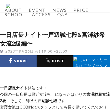
ABOUT
EVENT
NEWS
PRICE
SCHOOL
ACCESS
Q&A
一日店長ナイト〜戸辺誠七段&宮澤紗希
女流2級編〜
2023年9月26日(火) 19:00〜22:00
𝕏
SHARE
POST
SHARE
一日店長ナイト
開催です！
今回の一日店長は最近女流棋士になったばかりの
宮澤紗希女流
2級
！そして、師匠の
戸辺誠七段
です！
宮澤女流はCOBINのスタッフとしても長く働いてくれており