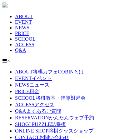
ABOUT
EVENT
NEWS
PRICE
SCHOOL
ACCESS
Q&A
×
ABOUT
将棋カフェCOBINとは
EVENT
イベント
NEWS
ニュース
PRICE
料金
SCHOOL
将棋教室・指導対局会
ACCESS
アクセス
Q&A
よくあるご質問
RESERVATION
かんたんウェブ予約
SHOGI PUZZLE
詰将棋
ONLINE SHOP
将棋グッズショップ
CONTACT
お問い合わせ