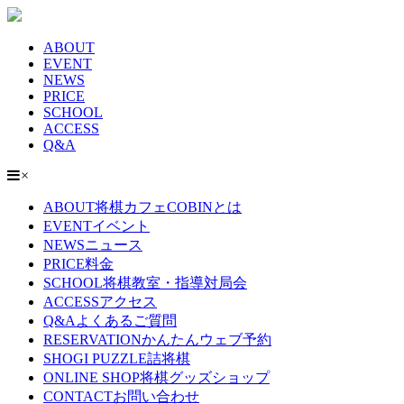
ABOUT
EVENT
NEWS
PRICE
SCHOOL
ACCESS
Q&A
×
ABOUT
将棋カフェCOBINとは
EVENT
イベント
NEWS
ニュース
PRICE
料金
SCHOOL
将棋教室・指導対局会
ACCESS
アクセス
Q&A
よくあるご質問
RESERVATION
かんたんウェブ予約
SHOGI PUZZLE
詰将棋
ONLINE SHOP
将棋グッズショップ
CONTACT
お問い合わせ