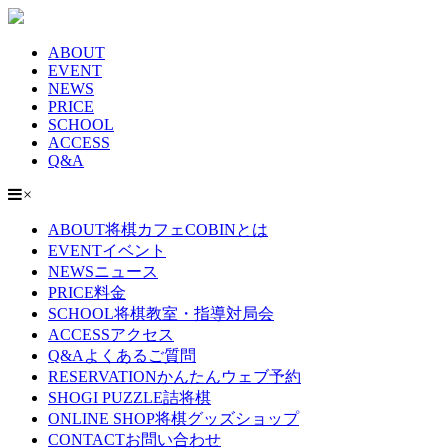
ABOUT
EVENT
NEWS
PRICE
SCHOOL
ACCESS
Q&A
×
ABOUT
将棋カフェCOBINとは
EVENT
イベント
NEWS
ニュース
PRICE
料金
SCHOOL
将棋教室・指導対局会
ACCESS
アクセス
Q&A
よくあるご質問
RESERVATION
かんたんウェブ予約
SHOGI PUZZLE
詰将棋
ONLINE SHOP
将棋グッズショップ
CONTACT
お問い合わせ