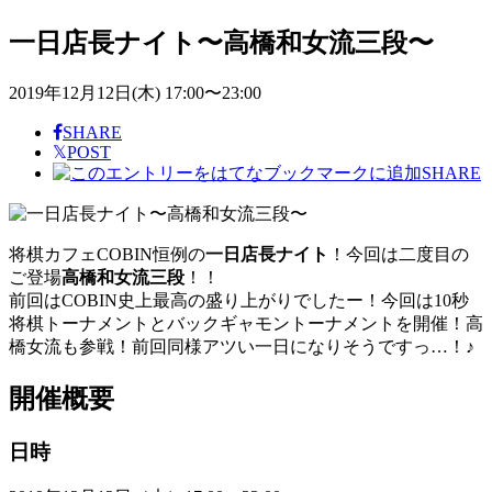
一日店長ナイト〜高橋和女流三段〜
2019年12月12日(木) 17:00〜23:00
SHARE
𝕏
POST
SHARE
将棋カフェCOBIN恒例の
一日店長ナイト
！今回は二度目の
ご登場
高橋和女流三段
！！
前回はCOBIN史上最高の盛り上がりでしたー！今回は10秒
将棋トーナメントとバックギャモントーナメントを開催！高
橋女流も参戦！前回同様アツい一日になりそうですっ…！♪
開催概要
日時