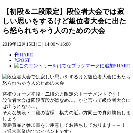
【初段＆二段限定】段位者大会では寂
しい思いをするけど級位者大会に出た
ら怒られちゃう人のための大会
2019年12月15日(日) 14:00〜16:00
SHARE
𝕏
POST
SHARE
将棋ウォーズ初段・二段の方限定のトーナメントです！
段位者大会は四段五段が総なめ…。かと言って級位者大会に
は出られない…。
そんな初段・二段の皆様！棋力の近い方同士で真剣勝負しま
しょう！
優勝賞品と参加賞をご用意してお待ちしております～～！
（通常営業内でのイベントです）