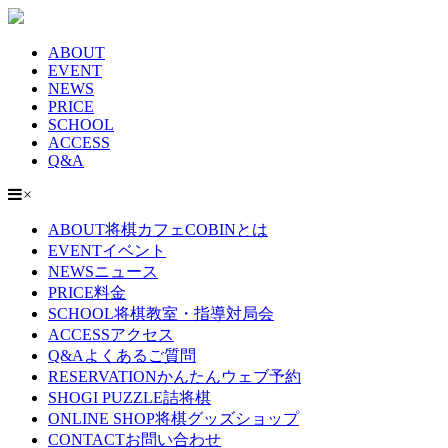
ABOUT
EVENT
NEWS
PRICE
SCHOOL
ACCESS
Q&A
×
ABOUT
将棋カフェCOBINとは
EVENT
イベント
NEWS
ニュース
PRICE
料金
SCHOOL
将棋教室・指導対局会
ACCESS
アクセス
Q&A
よくあるご質問
RESERVATION
かんたんウェブ予約
SHOGI PUZZLE
詰将棋
ONLINE SHOP
将棋グッズショップ
CONTACT
お問い合わせ