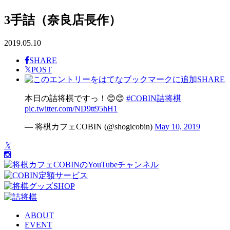
3手詰（奈良店長作）
2019.05.10
SHARE
𝕏
POST
SHARE
本日の詰将棋ですっ！😊😊
#COBIN詰将棋
pic.twitter.com/ND9tt95hH1
— 将棋カフェCOBIN (@shogicobin)
May 10, 2019
𝕏
ABOUT
EVENT