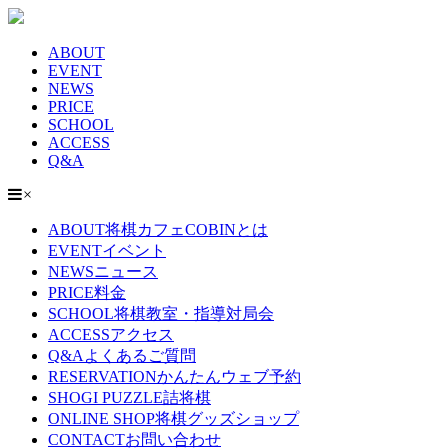
ABOUT
EVENT
NEWS
PRICE
SCHOOL
ACCESS
Q&A
×
ABOUT
将棋カフェCOBINとは
EVENT
イベント
NEWS
ニュース
PRICE
料金
SCHOOL
将棋教室・指導対局会
ACCESS
アクセス
Q&A
よくあるご質問
RESERVATION
かんたんウェブ予約
SHOGI PUZZLE
詰将棋
ONLINE SHOP
将棋グッズショップ
CONTACT
お問い合わせ